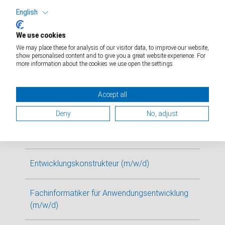
English
We use cookies
We may place these for analysis of our visitor data, to improve our website,
show personalised content and to give you a great website experience. For
more information about the cookies we use open the settings.
Weitere Stellenangebote für Sie
Ausbildung Fachinformatiker für
Accept all
Systemintegration (m/w/d)
Deny
No, adjust
Ausbildung Industriekaufmann (m/w/d)
Entwicklungskonstrukteur (m/w/d)
Fachinformatiker für Anwendungsentwicklung
(m/w/d)