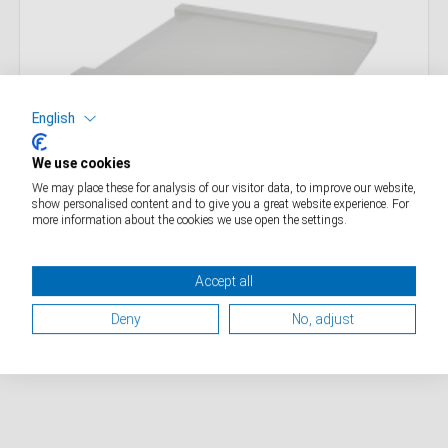
English
6808
Rollstuhlwaage
We use cookies
We may place these for analysis of our visitor data, to improve our website,
DETAILS
show personalised content and to give you a great website experience. For
more information about the cookies we use open the settings.
Accept all
Deny
No, adjust