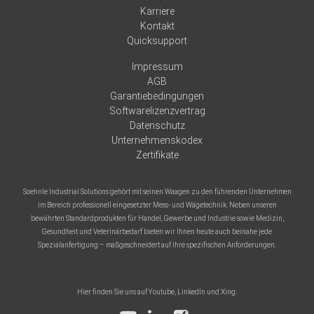
Karriere
Kontakt
Quicksupport
Impressum
AGB
Garantiebedingungen
Softwarelizenzvertrag
Datenschutz
Unternehmenskodex
Zertifikate
Soehnle Industrial Solutions gehört mit seinen Waagen zu den führenden Unternehmen
im Bereich professionell eingesetzter Mess- und Wägetechnik. Neben unseren
bewährten Standardprodukten für Handel, Gewerbe und Industrie sowie Medizin,
Gesundheit und Veterinärbedarf bieten wir Ihnen heute auch beinahe jede
Spezialanfertigung – maßgeschneidert auf Ihre spezifischen Anforderungen.
Hier finden Sie uns auf Youtube, LinkedIn und Xing: