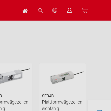
B
SEB4B
formwägezellen
Plattformwägezellen
hig
eichfähig