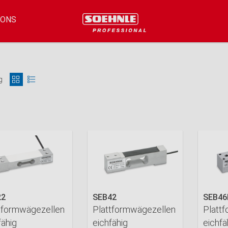
IONS
g
22
SEB42
SEB46
tformwägezellen
Plattformwägezellen
Platt
fähig
eichfähig
eichfä