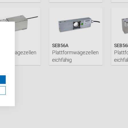
ETAILS
DETAILS
DET
4C
SEB56A
SEB56
tformwägezellen
Plattformwägezellen
Platt
fähig
eichfähig
eichfä
ETAILS
DETAILS
DET