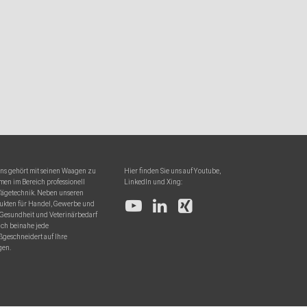
ions gehört mit seinen Waagen zu
Hier finden Sie uns auf Youtube,
en im Bereich professionell
LinkedIn und Xing:
Wägetechnik. Neben unseren
ukten für Handel, Gewerbe und
 Gesundheit und Veterinärbedarf
uch beinahe jede
ßgeschneidert auf Ihre
gen.