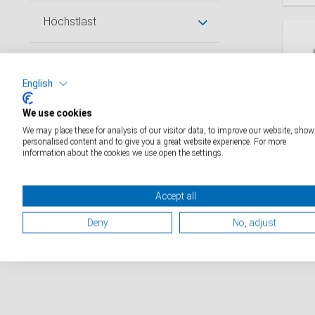
Höchstlast
D
Ziffernschritt
English
Plattformgröße (mm)
SEB
We use cookies
Plat
We may place these for analysis of our visitor data, to improve our website, show
personalised content and to give you a great website experience. For more
Industriekatalog
eich
information about the cookies we use open the settings.
Medizinkatalog
D
Retailkatalog
Accept all
Deny
No, adjust