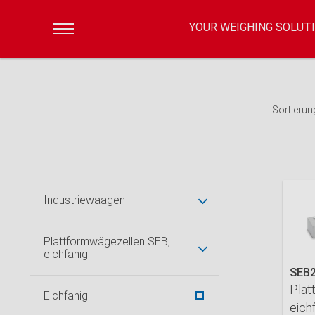
YOUR WEIGHING SOLUT
Sortierun
Industriewaagen
Plattformwägezellen SEB,
eichfähig
SEB
Plat
Eichfähig
eich