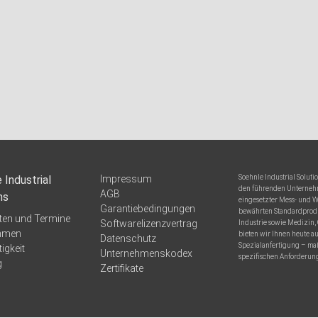
 Industrial
Impressum
Soehnle Industrial Solut
den führenden Unternehm
AGB
ns
eingesetzter Mess- und 
Garantiebedingungen
bewährten Standardprod
ten und Termine
Softwarelizenzvertrag
Industrie sowie Medizin,
hmen
bieten wir Ihnen heute a
Datenschutz
Spezialanfertigung – ma
igkeit
Unternehmenskodex
spezifischen Anforderun
g
Zertifikate