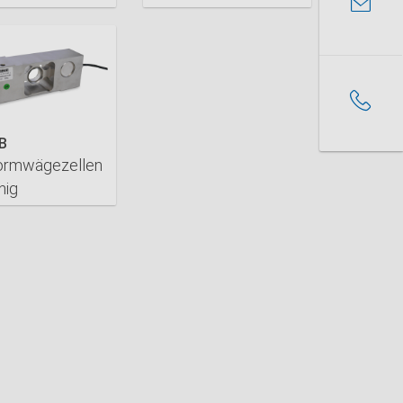
AILS
DETAILS
B
formwägezellen
hig
AILS