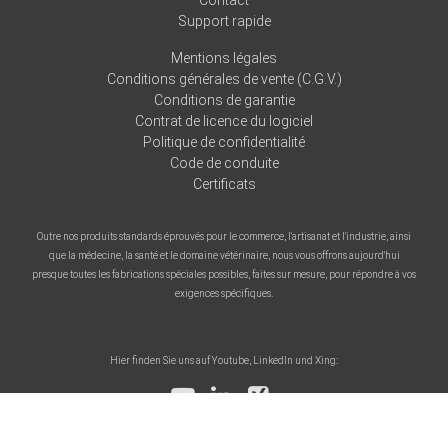
Contact
Support rapide
Mentions légales
Conditions générales de vente (C.G.V.)
Conditions de garantie
Contrat de licence du logiciel
Politique de confidentialité
Code de conduite
Certificats
Outre nos produits standards éprouvés pour le commerce, l'artisanat et l'industrie, ainsi
que la médecine, la santé et le domaine vétérinaire, nous vous offrons aujourd'hui
presque toutes les fabrications spéciales possibles, faites sur mesure, pour répondre à vos
exigences spécifiques.
Hier finden Sie uns auf Youtube, LinkedIn und Xing: