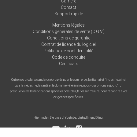
Carrière
Contact
Support rapide
Mentions légales
Conditions générales de vente (C.G.V.)
Conditions de garantie
Contrat de licence du logiciel
Politique de confidentialité
Code de conduite
Certificats
Outre nos produits standards éprouvés pour le commerce, l'artisanat et l'industrie, ainsi
que la médecine, la santé et le domaine vétérinaire, nous vous offrons aujourd'hui
presque toutes les fabrications spéciales possibles, faites sur mesure, pour répondre à vos
exigences spécifiques.
Hier finden Sie uns auf Youtube, LinkedIn und Xing: